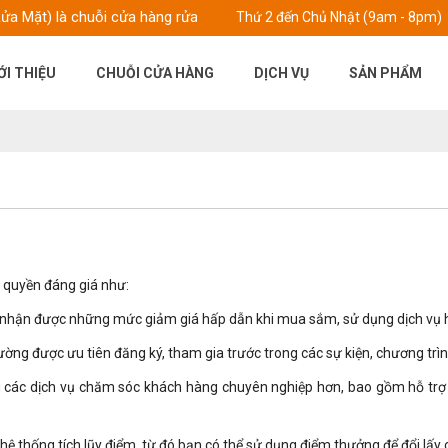
 hàng rửa mặt công nghệ, chăm sóc da chuyên nghiệp lần đầu xuất h
Thứ 2 đến Chủ Nhật (9am - 8pm)
ỚI THIỆU
CHUỖI CỬA HÀNG
DỊCH VỤ
SẢN PHẨM
c quyền đáng giá như:
 nhận được những mức giảm giá hấp dẫn khi mua sắm, sử dụng dịch vụ h
ường được ưu tiên đăng ký, tham gia trước trong các sự kiện, chương tr
các dịch vụ chăm sóc khách hàng chuyên nghiệp hơn, bao gồm hỗ trợ kỹ 
p hệ thống tích lũy điểm, từ đó bạn có thể sử dụng điểm thưởng để đổi lấ