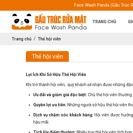
Face Wash Panda (Gấu Trúc Rửa Mặt) là chuỗi cửa
TRANG CHỦ
GI
Trang chủ
Thẻ hội viên
Thẻ hội viên
Lợi Ích Khi Sở Hữu Thẻ Hội Viên
Khi trở thành hội viên, quý khách sẽ nhận được những đặ
Ưu đãi và giảm giá đặc biệt:
Chủ thẻ hội viên thường
Quyền lợi ưu tiên:
Những người sở hữu thẻ hội viên th
Dịch vụ chăm sóc khách hàng:
Hội viên được hưởng 
hậu mãi.
Tích lũy điểm thưởng:
Nhiều loại thẻ hội viên tích hợ