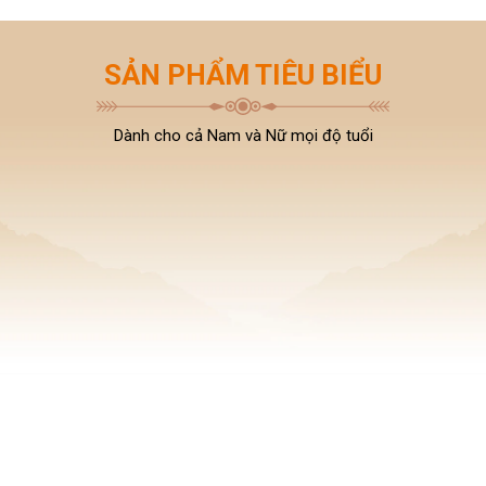
SẢN PHẨM TIÊU BIỂU
Dành cho cả Nam và Nữ mọi độ tuổi
-23%
-50%
BỘT THỰC VẬT THẢO
CẠO RÂU VÀ LÀM SẠCH
DƯỢC XÔNG HƠI
SÂU CHO NAM
1,079,000 VNĐ
295,000 VNĐ
1,399,000 VNĐ
589,000 VNĐ