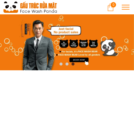
0
CÁC DỊCH VỤ NỔI BẬT
Những liệu trình rửa mặt, chăm sóc da chuyên sâu được mọi